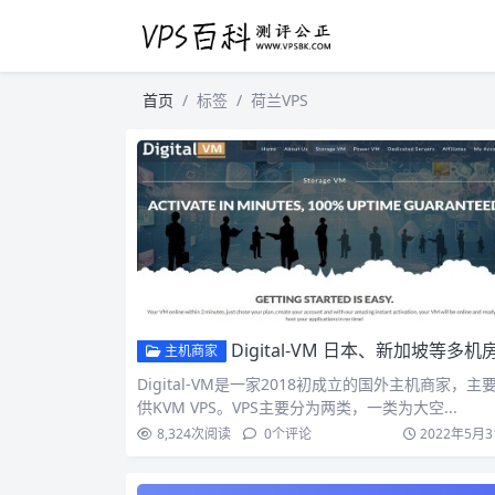
首页
标签
荷兰VPS
Digital-VM 日本、新加坡等多机房VPS提供商 低至月付4
主机商家
Digital-VM是一家2018初成立的国外主机商家，主
供KVM VPS。VPS主要分为两类，一类为大空...
8,324
次阅读
0
个评论
2022年5月3