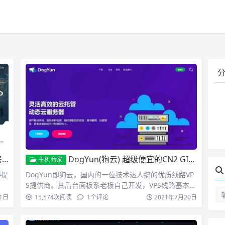
刀
DogYun(狗云) 超级便宜的CN2 GIA线路VPS 512MB内存低至20RMB
主机商家
要提
DogYun即狗云，国内的一位技术达人搞的优质线路VP
S提供商。其后台面板系老板自己开发，VPS线路基本都
是国...
1日
15,574
次阅读
1
个评论
2021年7月20日