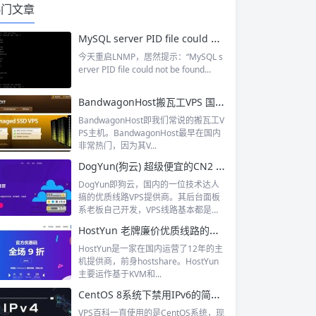
热门文章
MySQL server PID file could not be found解决办法分享
今天重启LNMP，居然提示：“MySQL s
erver PID file could not be found...
BandwagonHost搬瓦工VPS 国内非常热门的美国VPS主机提供商 2024 11.11特价vps
BandwagonHost即我们常说的搬瓦工V
PS主机。BandwagonHost最早在国内
非常热门，因为其V...
DogYun(狗云) 超级便宜的CN2 GIA线路VPS 512MB内存低至20RMB
DogYun即狗云，国内的一位技术达人
搞的优质线路VPS提供商。其后台面板
系老板自己开发，VPS线路基本都是
国...
HostYun 老牌廉价优质线路的国内主机运营商 CN2 GIA线路的美国VPS
HostYun是一家在国内运营了12年的主
机提供商，前身hostshare。HostYun
主要运作基于KVM和...
CentOS 8系统下禁用IPv6的简易方法
VPS百科一直使用的是CentOS系统，现