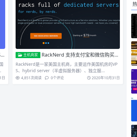
商
RackNerd 支持支付宝和微信购买的便宜VPS提供商 1GB内存VPS低至1美元
主机商家
国
RackNerd是一家美国主机商，主要运作美国机房的VP
S、hybrid server（半虚拟服务器）、独立服...
1日
4,851
次阅读
0
个评论
2020年10月31日