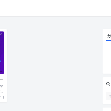
P
本都
0日