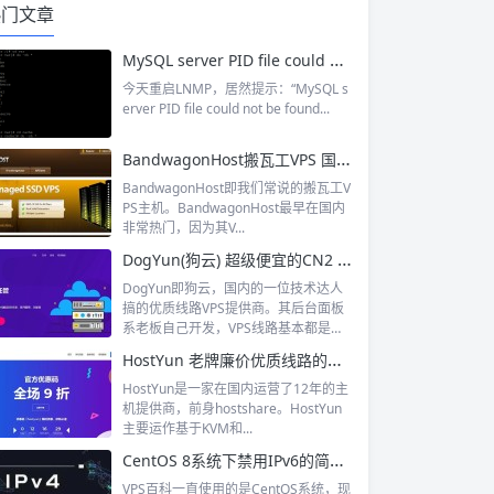
热门文章
MySQL server PID file could not be found解决办法分享
今天重启LNMP，居然提示：“MySQL s
erver PID file could not be found...
BandwagonHost搬瓦工VPS 国内非常热门的美国VPS主机提供商 2024 11.11特价vps
BandwagonHost即我们常说的搬瓦工V
PS主机。BandwagonHost最早在国内
非常热门，因为其V...
DogYun(狗云) 超级便宜的CN2 GIA线路VPS 512MB内存低至20RMB
DogYun即狗云，国内的一位技术达人
搞的优质线路VPS提供商。其后台面板
系老板自己开发，VPS线路基本都是
国...
HostYun 老牌廉价优质线路的国内主机运营商 CN2 GIA线路的美国VPS
HostYun是一家在国内运营了12年的主
机提供商，前身hostshare。HostYun
主要运作基于KVM和...
CentOS 8系统下禁用IPv6的简易方法
VPS百科一直使用的是CentOS系统，现