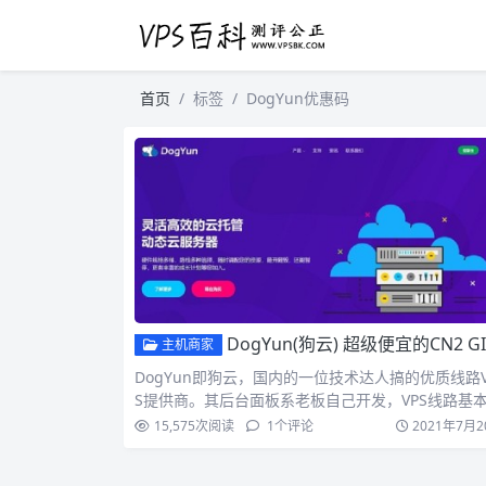
首页
标签
DogYun优惠码
DogYun(狗云) 超级便宜的CN2 GIA线路VPS 512MB内存低至20RMB
主机商家
DogYun即狗云，国内的一位技术达人搞的优质线路V
S提供商。其后台面板系老板自己开发，VPS线路基
是国...
15,575
次阅读
1
个评论
2021年7月2