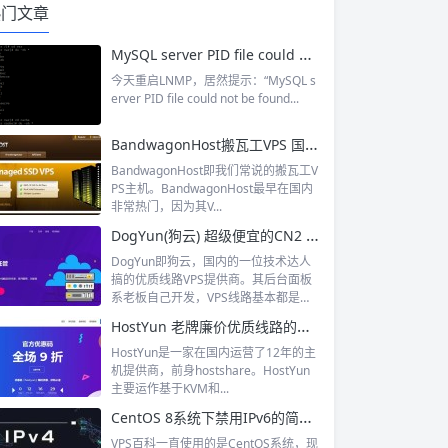
热门文章
MySQL server PID file could not be found解决办法分享
今天重启LNMP，居然提示：“MySQL s
erver PID file could not be found...
BandwagonHost搬瓦工VPS 国内非常热门的美国VPS主机提供商 2024 11.11特价vps
BandwagonHost即我们常说的搬瓦工V
PS主机。BandwagonHost最早在国内
非常热门，因为其V...
DogYun(狗云) 超级便宜的CN2 GIA线路VPS 512MB内存低至20RMB
DogYun即狗云，国内的一位技术达人
搞的优质线路VPS提供商。其后台面板
系老板自己开发，VPS线路基本都是
国...
HostYun 老牌廉价优质线路的国内主机运营商 CN2 GIA线路的美国VPS
HostYun是一家在国内运营了12年的主
机提供商，前身hostshare。HostYun
主要运作基于KVM和...
CentOS 8系统下禁用IPv6的简易方法
VPS百科一直使用的是CentOS系统，现