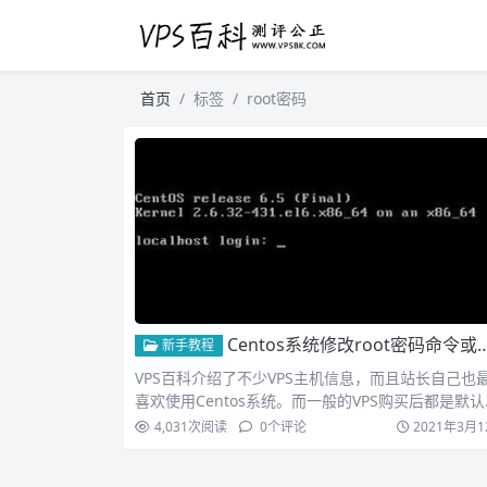
首页
标签
root密码
Centos系统修改root密码命令或方法
新手教程
VPS百科介绍了不少VPS主机信息，而且站长自己也
喜欢使用Centos系统。而一般的VPS购买后都是默认
机...
4,031
次阅读
0
个评论
2021年3月1