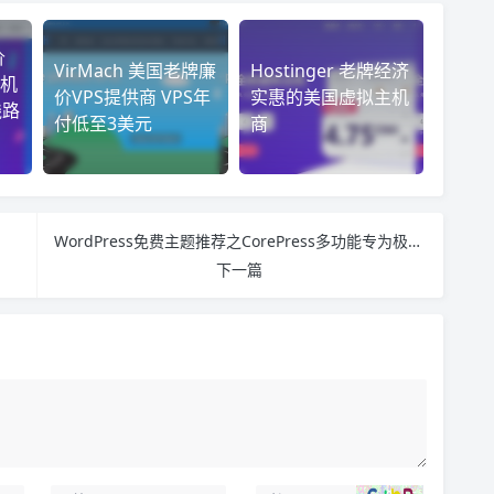
价
VirMach 美国老牌廉
Hostinger 老牌经济
机
价VPS提供商 VPS年
实惠的美国虚拟主机
线路
付低至3美元
商
WordPress免费主题推荐之CorePress多功能专为极客制作主题
下一篇