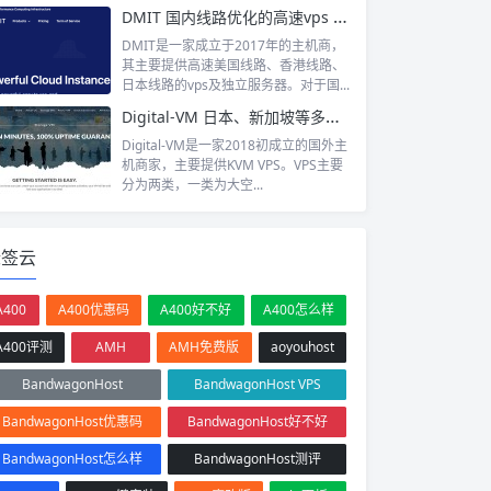
DMIT 国内线路优化的高速vps 美国gia线路、日本、香港高速vps
DMIT是一家成立于2017年的主机商，
其主要提供高速美国线路、香港线路、
日本线路的vps及独立服务器。对于国...
Digital-VM 日本、新加坡等多机房VPS提供商 低至月付4刀
Digital-VM是一家2018初成立的国外主
机商家，主要提供KVM VPS。VPS主要
分为两类，一类为大空...
标签云
A400
A400优惠码
A400好不好
A400怎么样
A400评测
AMH
AMH免费版
aoyouhost
BandwagonHost
BandwagonHost VPS
BandwagonHost优惠码
BandwagonHost好不好
BandwagonHost怎么样
BandwagonHost测评