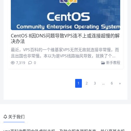
CentOS 8因DNS问题导致VPS连不上或连接超慢的解
决办法
最近，VPS百科的一个维基家VPS无然无故就连接非常慢，而
且出国也非常慢。本以为是VPS线路抽风导致，就换了个...
7,319
0
新手教程
1
2
3
...
6
»
关于我们