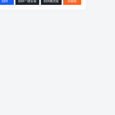
BBR
BBR一键安装
BBR魔改版
bt面板