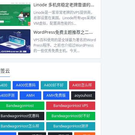
Linode 多机房稳定老牌靠谱的美国VPS提供商
Linode是一家非常老牌的VPS提供商，
总部设置在美国。Linode所有vps采用K
VM虚拟，配置高性能的S...
WordPress免费主题推荐之二次元风-lolimeow
VPS百科使用的是全球最为著名的Word
Press程序。之前也介绍过WordPress
的一些优秀免费主机。今天...
标签云
A400
A400优惠码
A400好不好
A400怎么样
A400评测
AMH
AMH免费版
aoyouhost
BandwagonHost
BandwagonHost VPS
BandwagonHost优惠码
BandwagonHost好不好
BandwagonHost怎么样
BandwagonHost测评