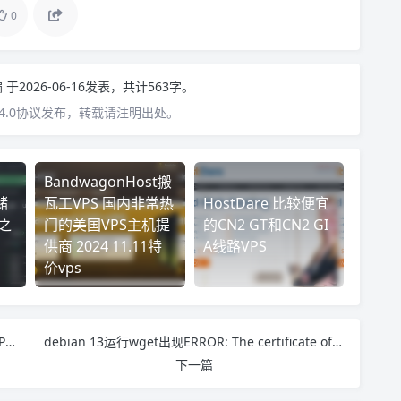
0
编
于2026-06-16发表，共计563字。
4.0协议发布，转载请注明出处。
BandwagonHost搬
储
瓦工VPS 国内非常热
HostDare 比较便宜
之
门的美国VPS主机提
的CN2 GT和CN2 GI
供商 2024 11.11特
A线路VPS
价vps
BandwagonHost搬瓦工VPS 国内非常热门的美国VPS主机提供商 2024 11.11特价vps
debian 13运行wget出现ERROR: The certificate of ‘xxx’ is not trusted的解决办法
下一篇