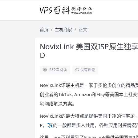
首页
主机商家
正文
NovixLink 美国双ISP原生独
D
352
次阅读
没有评论
NovixLink诺联主机是一家于多伦多创立的
创业者的TikTok, Amazon和Etsy等美国
宅网络解决方案。
NovixLink的最大特点是提供美国干净的住宅
P，✈️的一般都是多人共用，各种应用封控情况
这里，vps百科看到了NovixLink提供美国双I